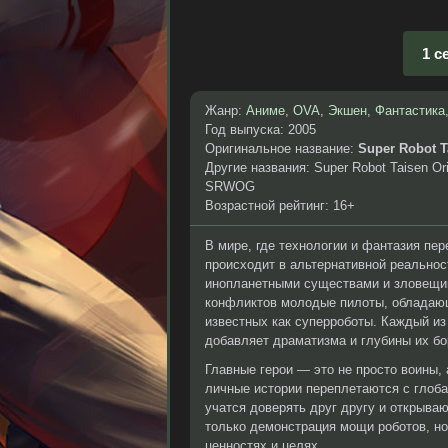
1 с
Жанр:
Аниме
,
OVA
,
Экшен
,
Фантастика
Год выпуска: 2005
Оригинальное название:
Super Robot T
Другие названия: Super Robot Taisen Ori
SRWOG
Возрастной рейтинг: 16+
В мире, где технологии и фантазия пе
происходит в альтернативной реальнос
инопланетными существами и зловещим
конфликтов молодые пилоты, обладаю
известных как суперроботы. Каждый из
добавляет драматизма и глубины их бо
Главные герои — это не просто воины,
личные истории переплетаются с глоб
учатся доверять друг другу и открываю
только демонстрация мощи роботов, н
ценностях и целях.