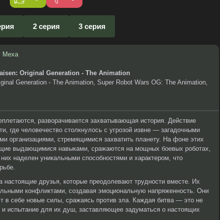
ерия
2 серия
3 серия
,
Меха
aisen: Original Generation - The Animation
ginal Generation - The Animation, Super Robot Wars OG: The Animation,
реплетаются, разворачивается захватывающая история. Действие
ти, где человечество столкнулось с угрозой извне — загадочными
и организациями, стремящимися захватить планету. На фоне этих
щие выдающимися навыками, сражаются на мощных боевых роботах,
 них наделен уникальными способностями и характером, что
рьбе.
 а настоящие друзья, которые преодолевают трудности вместе. Их
альными конфликтами, создавая эмоциональную напряженность. Они
т в себе новые силы, сражаясь против зла. Каждая битва — это не
о и испытание для их душ, заставляющее задуматься о настоящих