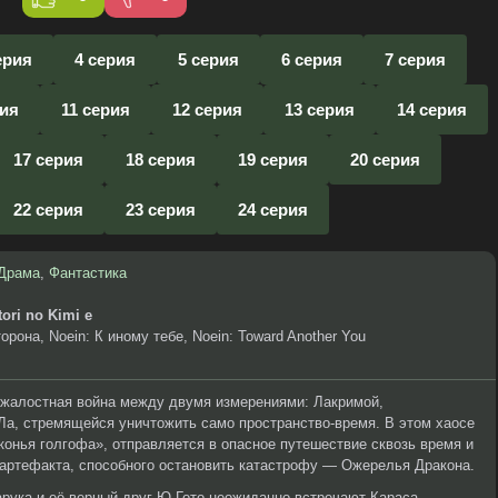
ерия
4 серия
5 серия
6 серия
7 серия
рия
11 серия
12 серия
13 серия
14 серия
17 серия
18 серия
19 серия
20 серия
22 серия
23 серия
24 серия
Драма
,
Фантастика
ori no Kimi e
орона, Noein: К иному тебе, Noein: Toward Another You
жалостная война между двумя измерениями: Лакримой,
а, стремящейся уничтожить само пространство-время. В этом хаосе
конья голгофа», отправляется в опасное путешествие сквозь время и
 артефакта, способного остановить катастрофу — Ожерелья Дракона.
рука и её верный друг Ю Гото неожиданно встречают Караса,