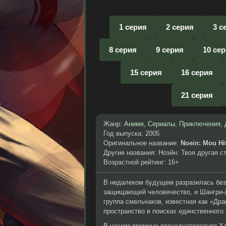
1 серия
2 серия
3 с
8 серия
9 серия
10 се
15 серия
16 серия
21 серия
Жанр:
Аниме
,
Сериалы
,
Приключения
,
Год выпуска: 2005
Оригинальное название:
Noein: Mou Hit
Другие названия: Ноэйн: Твоя другая ст
Возрастной рейтинг: 16+
В недалеком будущем разразилась без
защищающей человечество, и Шангри-Л
группа смельчаков, известная как «Дра
пространство в поисках единственного
В нашем времени двенадцатилетняя Ха