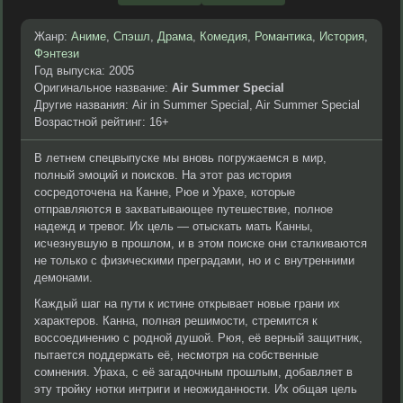
Жанр:
Аниме
,
Спэшл
,
Драма
,
Комедия
,
Романтика
,
История
,
Фэнтези
Год выпуска: 2005
Оригинальное название:
Air Summer Special
Другие названия: Air in Summer Special, Air Summer Special
Возрастной рейтинг: 16+
В летнем спецвыпуске мы вновь погружаемся в мир,
полный эмоций и поисков. На этот раз история
сосредоточена на Канне, Рюе и Урахе, которые
отправляются в захватывающее путешествие, полное
надежд и тревог. Их цель — отыскать мать Канны,
исчезнувшую в прошлом, и в этом поиске они сталкиваются
не только с физическими преградами, но и с внутренними
демонами.
Каждый шаг на пути к истине открывает новые грани их
характеров. Канна, полная решимости, стремится к
воссоединению с родной душой. Рюя, её верный защитник,
пытается поддержать её, несмотря на собственные
сомнения. Ураха, с её загадочным прошлым, добавляет в
эту тройку нотки интриги и неожиданности. Их общая цель