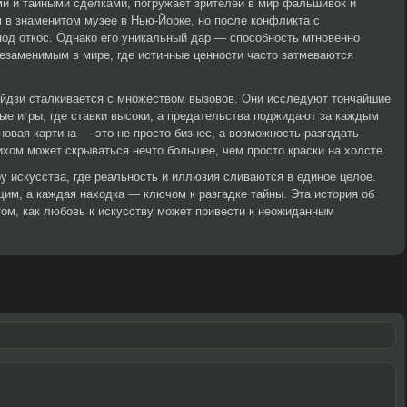
ми и тайными сделками, погружает зрителей в мир фальшивок и
м в знаменитом музее в Нью-Йорке, но после конфликта с
под откос. Однако его уникальный дар — способность мгновенно
езаменимым в мире, где истинные ценности часто затмеваются
эйдзи сталкивается с множеством вызовов. Они исследуют тончайшие
ные игры, где ставки высоки, а предательства поджидают за каждым
новая картина — это не просто бизнес, а возможность разгадать
ихом может скрываться нечто большее, чем просто краски на холсте.
у искусства, где реальность и иллюзия сливаются в единое целое.
им, а каждая находка — ключом к разгадке тайны. Эта история об
том, как любовь к искусству может привести к неожиданным