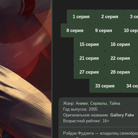
1 серия
2 серия
3 с
8 серия
9 серия
10 се
15 серия
16 серия
21 серия
22 серия
27 серия
28 серия
33 серия
34 с
Жанр:
Аниме
,
Сериалы
,
Тайна
Год выпуска: 2005
Оригинальное название:
Gallery Fake
Возрастной рейтинг: 16+
Рэйдзи Фудзита — владелец своеобраз