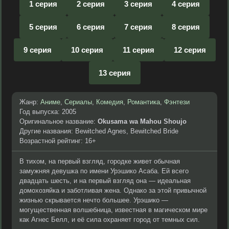
1 серия
2 серия
3 серия
4 серия
5 серия
6 серия
7 серия
8 серия
9 серия
10 серия
11 серия
12 серия
13 серия
Жанр:
Аниме
,
Сериалы
,
Комедия
,
Романтика
,
Фэнтези
Год выпуска: 2005
Оригинальное название:
Okusama wa Mahou Shoujo
Другие названия: Bewitched Agnes, Bewitched Bride
Возрастной рейтинг: 16+
В тихом, на первый взгляд, городке живет обычная
замужняя девушка по имени Урэшико Асаба. Ей всего
двадцать шесть, и на первый взгляд она — идеальная
домохозяйка и заботливая жена. Однако за этой привычной
жизнью скрывается нечто большее. Урэшико —
могущественная волшебница, известная в магическом мире
как Агнес Белл, и её сила охраняет город от темных сил.