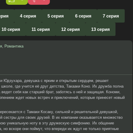
ерия
4 серия
5 серия
6 серия
7 серия
10 серия
11 серия
12 серия
13 серия
я
,
Романтика
и Юдзухара, девушка с ярким и открытым сердцем, решает
школе, где учится её друг детства, Такааки Коно. Их дружба полна
 ведет себя как старший брат, заботясь о ней и защищая. Кономи,
ерпением ждет новых встреч и приключений, которые принесет новый
пересекается с Тамаки Косаку, сильной и решительной девушкой,
ей сестры для своих друзей. В их компании оказывается множество
свою уникальную ноту в эту дружескую симфонию. Их общение
, но вскоре они поймут, что впереди их ждут не только приятные