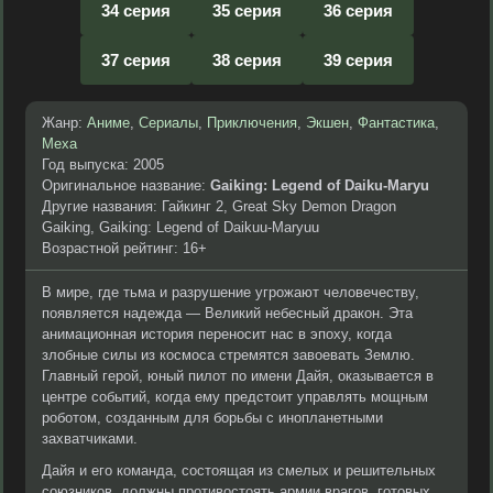
34 серия
35 серия
36 серия
37 серия
38 серия
39 серия
Жанр:
Аниме
,
Сериалы
,
Приключения
,
Экшен
,
Фантастика
,
Меха
Год выпуска: 2005
Оригинальное название:
Gaiking: Legend of Daiku-Maryu
Другие названия: Гайкинг 2, Great Sky Demon Dragon
Gaiking, Gaiking: Legend of Daikuu-Maryuu
Возрастной рейтинг: 16+
В мире, где тьма и разрушение угрожают человечеству,
появляется надежда — Великий небесный дракон. Эта
анимационная история переносит нас в эпоху, когда
злобные силы из космоса стремятся завоевать Землю.
Главный герой, юный пилот по имени Дайя, оказывается в
центре событий, когда ему предстоит управлять мощным
роботом, созданным для борьбы с инопланетными
захватчиками.
Дайя и его команда, состоящая из смелых и решительных
союзников, должны противостоять армии врагов, готовых