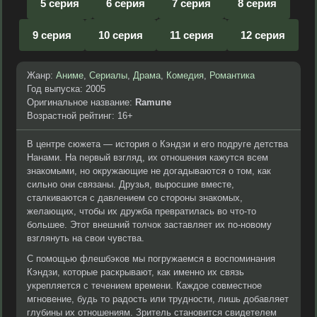
5 серия
6 серия
7 серия
8 серия
9 серия
10 серия
11 серия
12 серия
Жанр:
Аниме
,
Сериалы
,
Драма
,
Комедия
,
Романтика
Год выпуска: 2005
Оригинальное название:
Ramune
Возрастной рейтинг: 16+
В центре сюжета — история о Кэндзи и его подруге детства
Нанами. На первый взгляд, их отношения кажутся всем
знакомыми, но окружающие не догадываются о том, как
сильно они связаны. Друзья, выросшие вместе,
сталкиваются с давлением со стороны знакомых,
желающих, чтобы их дружба превратилась во что-то
большее. Этот внешний толчок заставляет их по-новому
взглянуть на свои чувства.
С помощью флешбэков мы погружаемся в воспоминания
Кэндзи, которые раскрывают, как именно их связь
укрепляется с течением времени. Каждое совместное
мгновение, будь то радость или трудности, лишь добавляет
глубины их отношениям. Зритель становится свидетелем