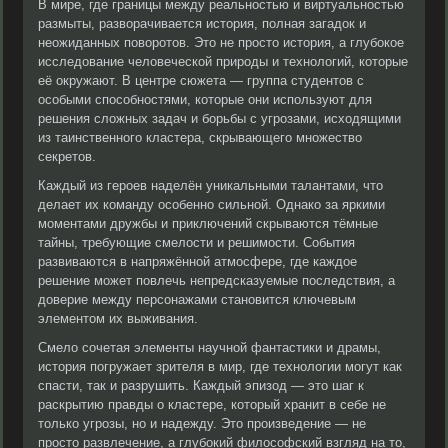
В мире, где границы между реальностью и виртуальностью
размыты, разворачивается история, полная загадок и
неожиданных поворотов. Это не просто история, а глубокое
исследование человеческой природы и технологий, которые
её окружают. В центре сюжета — группа студентов с
особыми способностями, которые они используют для
решения сложных задач и борьбы с угрозами, исходящими
из таинственного кластера, скрывающего множество
секретов.
Каждый из героев наделён уникальными талантами, что
делает их команду особенно сильной. Однако за яркими
моментами дружбы и приключений скрываются тёмные
тайны, требующие смелости и решимости. События
развиваются в напряжённой атмосфере, где каждое
решение может повлечь непредсказуемые последствия, а
доверие между персонажами становится ключевым
элементом их выживания.
Смело сочетая элементы научной фантастики и драмы,
история погружает зрителя в мир, где технологии могут как
спасти, так и разрушить. Каждый эпизод — это шаг к
раскрытию правды о кластере, который хранит в себе не
только угрозы, но и надежду. Это произведение — не
просто развлечение, а глубокий философский взгляд на то,