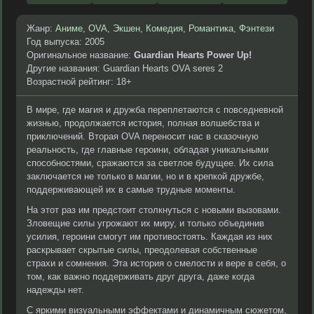
Жанр:
Аниме
,
OVA
,
Экшен
,
Комедия
,
Романтика
,
Фэнтези
Год выпуска: 2005
Оригинальное название:
Guardian Hearts Power Up!
Другие названия: Guardian Hearts OVA seres 2
Возрастной рейтинг: 18+
В мире, где магия и дружба переплетаются с повседневной
жизнью, продолжается история, полная волшебства и
приключений. Вторая OVA переносит нас в сказочную
реальность, где главные героини, обладая уникальными
способностями, сражаются за светлое будущее. Их сила
заключается не только в магии, но и в крепкой дружбе,
поддерживающей их в самые трудные моменты.
На этот раз им предстоит столкнуться с новыми вызовами.
Зловещие силы угрожают их миру, и только объединив
усилия, героини смогут им противостоять. Каждая из них
раскрывает скрытые силы, преодолевая собственные
страхи и сомнения. Эта история о смелости и вере в себя, о
том, как важно поддерживать друг друга, даже когда
надежды нет.
С яркими визуальными эффектами и динамичным сюжетом,