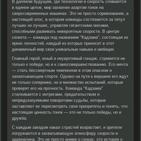
В далеком будущем, где технологии и скорость сливаются
в единое целое, мир захвачен азартом гонок на
сверхсовременных машинах. Это не просто соревнование, а
настоящий эпос, в котором команды состязаются за титул
лучших из лучших, управляя гигантскими мехами,
способными развивать невероятные скорости. В центре
сюжета — команда под названием "Кадзама", состоящая из
ярких личностей, каждый из которых приносит в этот
динамичный мир свои уникальные навыки и амбиции.
Главный герой, юный и неукротимый гонщик, стремится не
только к победе, но и к самосовершенствованию. Его мечта
— стать бессмертным чемпионом в этом опасном и
захватывающем спорте. Однако на пути к вершине его ждут
не только соперники, но и множество испытаний, которые
проверят его на прочность. Команда "Кадзама"
сталкивается с интригами, предательством и
непредсказуемыми поворотами судьбы, которые
заставляют их пересмотреть свои приоритеты и понять, что
настоящая ценность гонок — это не только победы, но и
дружба.
С каждым заездом накал страстей возрастает, и зрители
погружаются в захватывающую атмосферу скорости и
адреналина. Это не просто аниме о гонках; это история о