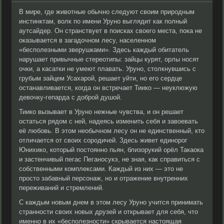
В мире, где животные обычно следуют своим природным
инстинктам, волк по имени Уруно выглядит как полный
аутсайдер. Он странствует в поисках своего места, пока не
оказывается в загадочном лесу, населенном
«бесполезными зверушками». Здесь каждый обитатель
нарушает привычные стереотипы: зайцы курят, орлы носят
очки, а касатки не умеют плавать. Уруно, столкнувшись с
грубым зайцем Усахарой, решает уйти, но его сердце
останавливается, когда он встречает Тиико — неуклюжую
девочку-гепарда с доброй душой.
Тиико вызывает в Уруно нежные чувства, и он решает
остаться рядом с ней, надеясь изменить себя и завоевать
её любовь. В этом необычном лесу он не единственный, кто
отличается от своих сородичей. Здесь живет единорог
Юнихико, который постоянно пьян, близорукий орёл Такаока
и застенчивый пегас Пеганосукэ, не зная, как справиться с
собственными комплексами. Каждый из них — это не
просто забавный персонаж, но и отражение внутренних
переживаний и стремлений.
С каждым новым днем в этом лесу Уруно учится принимать
странности своих новых друзей и открывает для себя, что
именно в их «бесполезности» скрывается настоящая