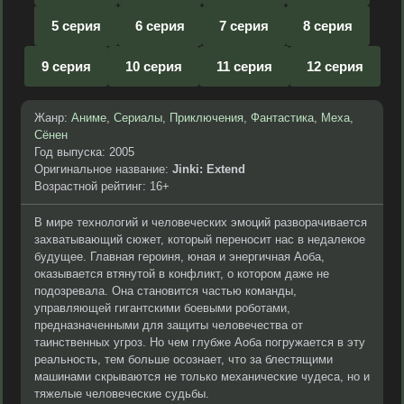
5 серия
6 серия
7 серия
8 серия
9 серия
10 серия
11 серия
12 серия
Жанр:
Аниме
,
Сериалы
,
Приключения
,
Фантастика
,
Меха
,
Сёнен
Год выпуска: 2005
Оригинальное название:
Jinki: Extend
Возрастной рейтинг: 16+
В мире технологий и человеческих эмоций разворачивается
захватывающий сюжет, который переносит нас в недалекое
будущее. Главная героиня, юная и энергичная Аоба,
оказывается втянутой в конфликт, о котором даже не
подозревала. Она становится частью команды,
управляющей гигантскими боевыми роботами,
предназначенными для защиты человечества от
таинственных угроз. Но чем глубже Аоба погружается в эту
реальность, тем больше осознает, что за блестящими
машинами скрываются не только механические чудеса, но и
тяжелые человеческие судьбы.