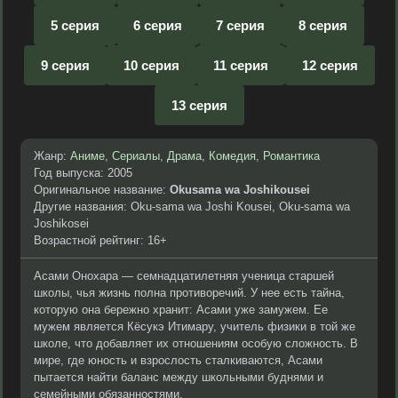
5 серия
6 серия
7 серия
8 серия
9 серия
10 серия
11 серия
12 серия
13 серия
Жанр:
Аниме
,
Сериалы
,
Драма
,
Комедия
,
Романтика
Год выпуска: 2005
Оригинальное название:
Okusama wa Joshikousei
Другие названия: Oku-sama wa Joshi Kousei, Oku-sama wa
Joshikosei
Возрастной рейтинг: 16+
Асами Онохара — семнадцатилетняя ученица старшей
школы, чья жизнь полна противоречий. У нее есть тайна,
которую она бережно хранит: Асами уже замужем. Ее
мужем является Кёсукэ Итимару, учитель физики в той же
школе, что добавляет их отношениям особую сложность. В
мире, где юность и взрослость сталкиваются, Асами
пытается найти баланс между школьными буднями и
семейными обязанностями.