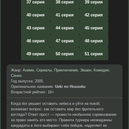
37 серия
38 серия
39 серия
40 серия
41 серия
42 серия
43 серия
44 серия
45 серия
46 серия
47 серия
48 серия
49 серия
50 серия
51 серия
Жанр:
Аниме
,
Сериалы
,
Приключения
,
Экшен
,
Комедия
,
Сёнен
Год выпуска: 2005
Оригинальное название:
Ueki no Housoku
Возрастной рейтинг: 16+
Когда бог решает оставить небеса и уйти на покой,
возникает вопрос: как оставить мир без бдительного
взгляда? Ответ прост — провести необычное соревнование
за право занять его место. Правила турнира неожиданны:
кандидаты в боги выбирают себе бойцов, наделяют их