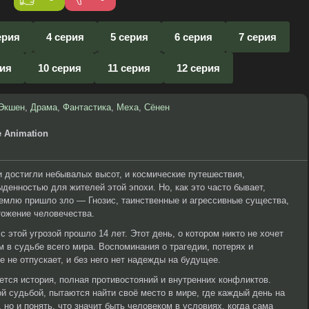
ерия
4 серия
5 серия
6 серия
7 серия
рия
10 серия
11 серия
12 серия
Экшен
,
Драма
,
Фантастика
,
Меха
,
Сёнен
e Animation
и достигли небывалых высот, и космические путешествия,
денностью для жителей этой эпохи. Но, как это часто бывает,
Землю пришло зло — Гнозис, таинственные и агрессивные существа,
тожение человечества.
 этой угрозой прошло 14 лет. Этот день, о котором никто не хочет
 в судьбе всего мира. Воспоминания о трагедии, потерях и
 не отпускает, и без него нет надежды на будущее.
ется история, полная противостояний и внутренних конфликтов.
й судьбой, пытаются найти своё место в мире, где каждый день на
 но и понять, что значит быть человеком в условиях, когда сама