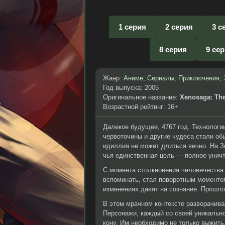
1 серия
2 серия
3 с
8 серия
9 се
Жанр:
Аниме
,
Сериалы
,
Приключения
,
Год выпуска: 2005
Оригинальное название:
Xenosaga: Th
Возрастной рейтинг: 16+
Далекое будущее, 4767 год. Технологи
червоточины и другие чудеса стали обы
идиллия не может длиться вечно. На 
чья единственная цель — полное унич
С момента столкновения человечества с
вспоминать, стал поворотным моментом
изменениях давят на сознание. Прошлое
В этом мрачном контексте разворачива
Персонажи, каждый со своей уникально
кону. Им необходимо не только выжить,