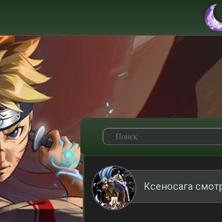
Ксеносага смот