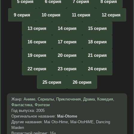
5 серия
6 серия
7 серия
8 серия
9 серия
10 серия
11 серия
12 серия
13 серия
14 серия
15 серия
16 серия
17 серия
18 серия
19 серия
20 серия
21 серия
22 серия
23 серия
24 серия
25 серия
26 серия
Жанр:
Аниме
,
Сериалы
,
Приключения
,
Драма
,
Комедия
,
Фантастика
,
Фэнтези
Год выпуска: 2005
Оригинальное название:
Mai-Otome
Другие названия: Mai Oto-Hime, Mai-OtoHiME, Dancing
Maiden
Возрастной рейтинг: 16+