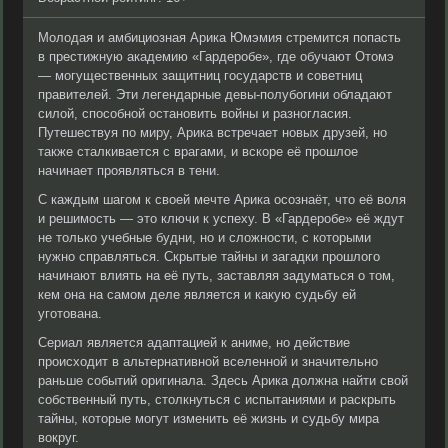
Молодая и амбициозная Арика Юмэмия стремится попасть
в престижную академию «Гардеробе», где обучают Отомэ
— могущественных защитниц государств и советниц
правителей. Эти легендарные девы-полубогини обладают
силой, способной остановить войны и разногласия.
Путешествуя по миру, Арика встречает новых друзей, но
также сталкивается с врагами, и вскоре её прошлое
начинает проявляться в тени.
С каждым шагом к своей мечте Арика осознаёт, что её воля
и решимость — это ключи к успеху. В «Гардеробе» её ждут
не только учебные будни, но и сложности, с которыми
нужно справляться. Скрытые тайны и загадки прошлого
начинают влиять на её путь, заставляя задуматься о том,
кем она на самом деле является и какую судьбу ей
уготована.
Сериал является адаптацией к аниме, но действие
происходит в альтернативной вселенной и значительно
раньше событий оригинала. Здесь Арика должна найти свой
собственный путь, столкнуться с испытаниями и раскрыть
тайны, которые могут изменить её жизнь и судьбу мира
вокруг.