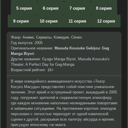
5 серия
6 серия
7 серия
8 серия
9 серия
10 серия
11 серия
12 серия
Жанр:
Аниме
,
Сериалы
,
Комедия
,
Сёнен
Год выпуска: 2005
Оригинальное название:
Masuda Kousuke Gekijou: Gag
Manga Biyori
Другие названия: Gyagu Manga Biyori, Masuda Kousuke's
Theater: A Perfect Day for Gag-Manga
Возрастной рейтинг: 16+
В мире комедийного анимационного искусства «Театр
Косукэ Масуды» представляет собой поистине уникальное
явление. Этот яркий и остроумный проект, вышедший в 2005
году, погружает зрителей в сюрреалистичную атмосферу,
где каждое мгновение наполнено неожиданными поворотами
и забавными ситуациями. На протяжении коротких эпизодов
персонажи с легкостью переходят от одной комической
сценки к другой, раскрывая всю палитру абсурда и иронии,
присущую японскому гаг-манга.