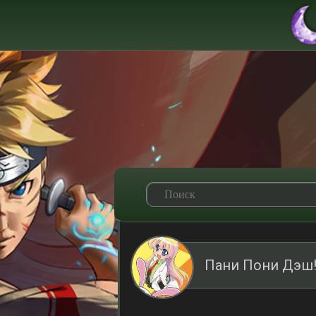
Пани Пони Дэш!