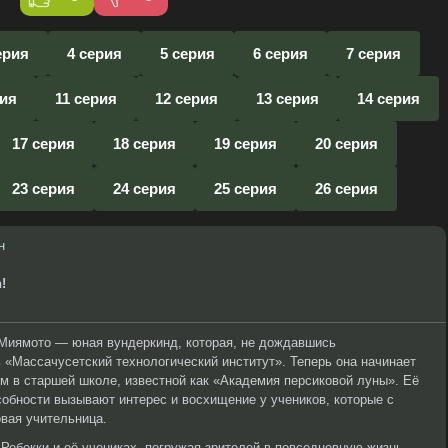
ерия
4 серия
5 серия
6 серия
7 серия
рия
11 серия
12 серия
13 серия
14 серия
17 серия
18 серия
19 серия
20 серия
23 серия
24 серия
25 серия
26 серия
н
!
 Миямото — юная вундеркинд, которая, не дождавшись
 «Массачусетский технологический институт». Теперь она начинает
ем в старшей школе, известной как «Академия персиковой луны». Её
обности вызывают интерес и восхищение у учеников, которые с
овая учительница.
ебекки и её учениках, погружая зрителей в повседневную жизнь