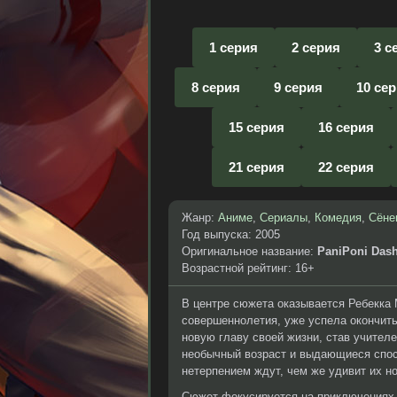
1 серия
2 серия
3 с
8 серия
9 серия
10 се
15 серия
16 серия
21 серия
22 серия
Жанр:
Аниме
,
Сериалы
,
Комедия
,
Сёне
Год выпуска: 2005
Оригинальное название:
PaniPoni Dash
Возрастной рейтинг: 16+
В центре сюжета оказывается Ребекка
совершеннолетия, уже успела окончить
новую главу своей жизни, став учител
необычный возраст и выдающиеся спос
нетерпением ждут, чем же удивит их н
Сюжет фокусируется на приключениях Р