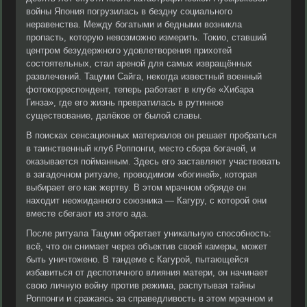
войны Япония погрузилась в бездну социального
неравенства. Между богатыми и бедными возникла
пропасть, которую невозможно измерить. Токио, ставший
центром безудержного удовлетворения прихотей
состоятельных, стал ареной для самых извращённых
развлечений. Тацуми Сайга, некогда известный военный
фотокорреспондент, теперь работает в клубе «Хибара
Гинза», где его жизнь превратилась в рутинное
существование, далёкое от былой славы.
В поисках сенсационных материалов он решает пробраться
в таинственный клуб Роппонги, место сбора богачей, и
оказывается пойманным. Здесь его заставляют участвовать
в загадочном ритуале, проводимом «богиней», которая
выбирает его как жертву. В этом мрачном обряде он
находит неожиданного союзника — Кагуру, с которой они
вместе сбегают из этого ада.
После ритуала Тацуми обретает уникальную способность:
всё, что он снимает через объектив своей камеры, может
быть уничтожено. В тандеме с Кагурой, пытающейся
избавиться от деспотичного влияния матери, он начинает
свою личную войну против режима, распутывая тайны
Роппонги и сражаясь за справедливость в этом мрачном и