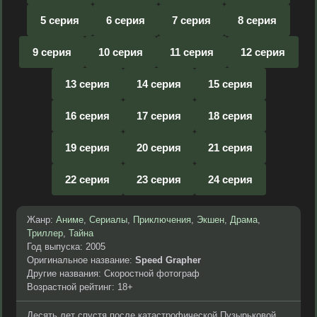
5 серия
6 серия
7 серия
8 серия
9 серия
10 серия
11 серия
12 серия
13 серия
14 серия
15 серия
16 серия
17 серия
18 серия
19 серия
20 серия
21 серия
22 серия
23 серия
24 серия
Жанр:
Аниме
,
Сериалы
,
Приключения
,
Экшен
,
Драма
,
Триллер
,
Тайна
Год выпуска: 2005
Оригинальное название:
Speed Grapher
Другие названия: Скоростной фотограф
Возрастной рейтинг: 18+
Десять лет спустя после катастрофической Пузырьковой