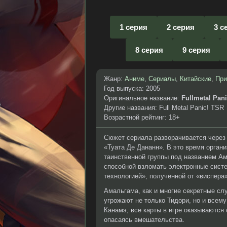
1 серия
2 серия
3 с
8 серия
9 серия
Жанр:
Аниме
,
Сериалы
,
Китайские
,
При
Год выпуска: 2005
Оригинальное название:
Fullmetal Pan
Другие названия: Full Metal Panic! TSR
Возрастной рейтинг: 18+
Сюжет сериала разворачивается через
«Туата Де Дананн». В это время орга
таинственной группы под названием Ам
способной взломать электронные систе
технологией», полученной от «виспера
Амальгама, как и многие секретные сл
угрожают не только Тидори, но и всем
Канамэ, все карты в игре оказываются
опасаясь вмешательства.