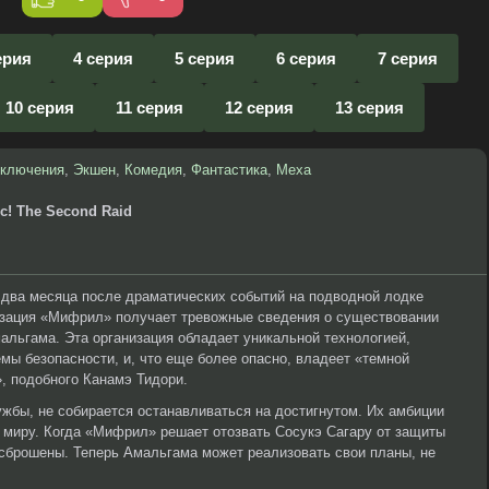
ерия
4 серия
5 серия
6 серия
7 серия
10 серия
11 серия
12 серия
13 серия
ключения
,
Экшен
,
Комедия
,
Фантастика
,
Меха
ic! The Second Raid
 два месяца после драматических событий на подводной лодке
низация «Мифрил» получает тревожные сведения о существовании
альгама. Эта организация обладает уникальной технологией,
мы безопасности, и, что еще более опасно, владеет «темной
», подобного Канамэ Тидори.
ужбы, не собирается останавливаться на достигнутом. Их амбиции
у миру. Когда «Мифрил» решает отозвать Сосукэ Сагару от защиты
 сброшены. Теперь Амальгама может реализовать свои планы, не