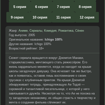
5 серия
6 серия
7 серия
8 серия
9 серия
10 серия
11 серия
12 серия
Жанр:
Аниме
,
Сериалы
,
Комедия
,
Романтика
,
Сёнен
Год выпуска: 2005
Оригинальное название:
Ichigo 100%
Другие названия: Ichigo 100%
Возрастной рейтинг: 18+
Сюжет сериала вращается вокруг Дзюмпэя Манаки,
старшеклассника, мечтающего стать режиссёром. Его
жизнь кардинально меняется, когда он находит на крыше
школы загадочную девушку. Она исчезает так же быстро,
как и появилась, оставив лишь воспоминание о своих
трусиках с клубничным принтом. На крыше Дзюмпэй
обнаруживает тетрадь, принадлежащую Ае Тодзё —
скромной и талантливой писательнице, с которой у него
завязывается дружба. Несмотря на то, что Ае не похожа на
ту загадочную незнакомку, их общая страсть к творчеству и
мечта о создании фильма сближают их.