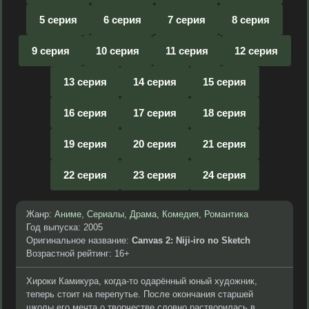
5 серия
6 серия
7 серия
8 серия
9 серия
10 серия
11 серия
12 серия
13 серия
14 серия
15 серия
16 серия
17 серия
18 серия
19 серия
20 серия
21 серия
22 серия
23 серия
24 серия
Жанр:
Аниме
,
Сериалы
,
Драма
,
Комедия
,
Романтика
Год выпуска: 2005
Оригинальное название:
Canvas 2: Niji-iro no Sketch
Возрастной рейтинг: 16+
Хироки Камикура, когда-то одарённый юный художник,
теперь стоит на перепутье. После окончания старшей
школы его мечта о творчестве словно растворилась в