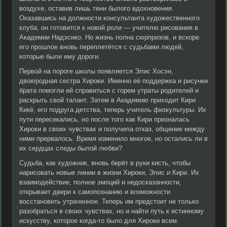
воздухе, оставив лишь тени былого вдохновения.
Оказавшись на должности консультанта художественного
клуба, он готовится к новой роли — учителю рисования в
Академии Надэсико. Но жизнь полна сюрпризов, и вскоре
его прошлое вновь переплетётся с судьбами людей,
которые были ему дороги.
Первой на пороге школы появляется Элис Хосэн,
двоюродная сестра Хироки. Именно её поддержка и рисунки
брата помогли ей справиться с горем утраты родителей и
раскрыть свой талант. Затем в Академию приходит Кири
Кикё, его подруга детства, теперь учитель физкультуры. Их
пути пересекались, но после того как Кири призналась
Хироки в своих чувствах и получила отказ, общение между
ними прервалось. Время изменило многое, но остались ли в
их сердцах следы былой любви?
Судьба, как художник, вновь берёт в руки кисть, чтобы
нарисовать новые линии в жизни Хироки, Элис и Кири. Их
взаимодействие, полное эмоций и недосказанности,
открывает двери к самопознанию и возможности
восстановить утраченное. Теперь им предстоит не только
разобраться в своих чувствах, но и найти путь к истинному
искусству, которое когда-то было для Хироки всем.