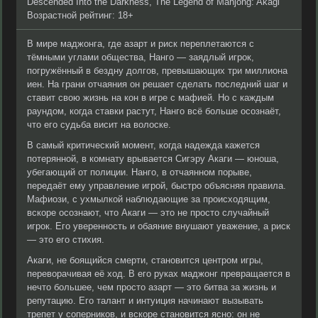
Descended Into the Darkness, The Legend of Mahjong: Akagi
Возрастной рейтинг: 18+
В мире маджонга, где азарт и риск переплетаются с
тёмными углами общества, Нанго — заядлый игрок,
погружённый в бездну долгов, превышающих три миллиона
иен. На грани отчаяния он решает сделать последний шаг и
ставит свою жизнь на кон в игре с мафией. Но с каждым
раундом, когда ставки растут, Нанго всё больше осознаёт,
что его судьба висит на волоске.
В самый критический момент, когда надежда кажется
потерянной, в комнату врывается Сигэру Акаги — юноша,
убегающий от полиции. Нанго, в отчаянном порыве,
передаёт ему управление игрой, быстро объясняя правила.
Мафиози, с ухмылкой наблюдающие за происходящим,
вскоре осознают, что Акаги — это не просто случайный
игрок. Его уверенность и обаяние внушают уважение, а риск
— это его стихия.
Акаги, не боящийся смерти, становится центром игры,
переворачивая её ход. В его руках маджонг превращается в
нечто большее, чем просто азарт — это битва за жизнь и
репутацию. Его талант и интуиция начинают вызывать
трепет у соперников, и вскоре становится ясно: он не