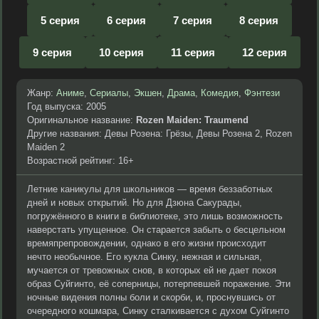
5 серия
6 серия
7 серия
8 серия
9 серия
10 серия
11 серия
12 серия
Жанр:
Аниме
,
Сериалы
,
Экшен
,
Драма
,
Комедия
,
Фэнтези
Год выпуска: 2005
Оригинальное название:
Rozen Maiden: Traumend
Другие названия: Девы Розена: Грёзы, Девы Розена 2, Rozen
Maiden 2
Возрастной рейтинг: 16+
Летние каникулы для школьников — время беззаботных
дней и новых открытий. Но для Дзюна Сакурады,
погружённого в книги в библиотеке, это лишь возможность
наверстать упущенное. Он старается забыть о бесцельном
времяпрепровождении, однако в его жизни происходит
нечто необычное. Его кукла Синку, нежная и сильная,
мучается от тревожных снов, в которых ей не дает покоя
образ Суйгинто, её соперницы, потерпевшей поражение. Эти
ночные видения полны боли и скорби, и, проснувшись от
очередного кошмара, Синку сталкивается с духом Суйгинто