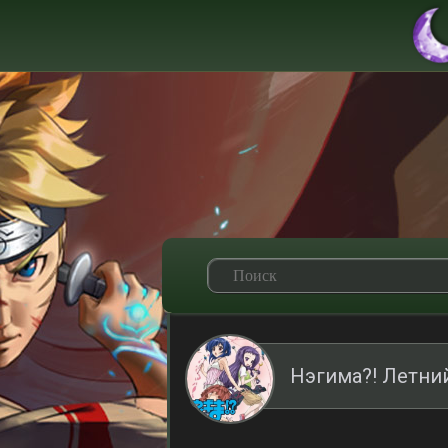
Нэгима?! Летни