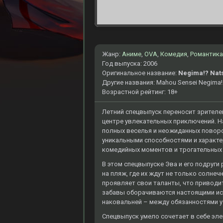
Жанр:
Аниме
,
OVA
,
Комедия
,
Романтика
Год выпуска: 2006
Оригинальное название:
Negima!? Nats
Другие названия: Mahou Sensei Negima!
Возрастной рейтинг: 18+
Летний спецвыпуск переносит зрителе
центре увлекательных приключений. На
полных веселья и неожиданных поворот
уникальными способностями и характе
комедийных моментов и трогательных 
В этом спецвыпуске Эва и его подруги
на пляж, где их ждут не только солнеч
проявляет свои таланты, что привод
забавы оборачиваются настоящими исп
наковальней – между обязанностями уч
Спецвыпуск умело сочетает в себе эле