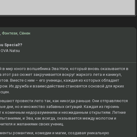
,
Фэнтези
,
Сёнен
u Special!?
 OVA Natsu
й в мир юного волшебника Эва Нэги, который вновь оказывается в
 этот раз сюжет закручивается вокруг жаркого лета и каникул,
ов. Вместе с ним – его ученицы, каждая из которых обладает
ром. Их дружба и взаимодействие становятся основой для ярких
сцен.
 решают провести лето так, как никогда раньше. Они отправляются
ные дни, но и множество забавных ситуаций. Каждая из героинь
ит к комичным недоразумениям и неожиданным открытиям. Летние
ытаниями, и Эва, как всегда, оказывается между молотом и
ителя и желаниями своих учениц.
менты романтики, комедии и магии, создавая уникальную