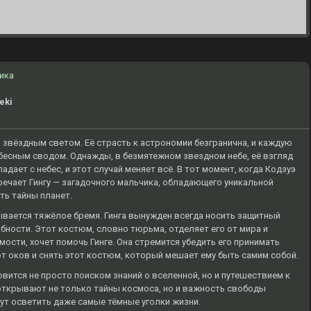
ика
eki
 звёздным светом. Её страсть к астрономии безгранична, и каждую
ебесным сводом. Однажды, в безмятежном звездном небе, её взгляд
дает с небес, и этот случай меняет всё. В тот момент, когда Кодзуэ
тречает Гингу — загадочного мальчика, обладающего уникальной
ь тайны планет.
ывается тяжёлое бремя. Гинга вынужден всегда носить защитный
бности. Этот костюм, словно тюрьма, отделяет его от мира и
ости, хочет помочь Гинге. Она стремится убедить его принимать
т оков и снять этот костюм, который мешает ему быть самим собой.
овится не просто поиском знаний о вселенной, но и путешествием к
 открывают не только тайны космоса, но и важность свободы
ут осветить даже самые тёмные уголки жизни.