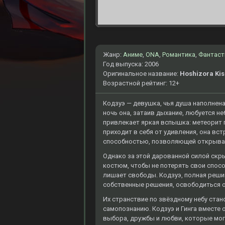
Жанр:
Аниме
,
ONA
,
Романтика
,
Фантаст
Год выпуска: 2006
Оригинальное название:
Hoshizora Kis
Возрастной рейтинг: 12+
Кодзуэ — девушка, чья душа наполнена
ночь она, затаив дыхание, любуется н
привлекает яркая вспышка: метеорит па
приходит в себя от удивления, она вс
способностью, позволяющей открыват
Однако за этой дарованной силой скр
костюм, чтобы не потерять свои спосо
лишает свободы. Кодзуэ, полная решим
собственные решения, освободиться о
Их странствие по звёздному небу стан
самопознанию. Кодзуэ и Гинга вместе
выбора, дружбы и любви, которые мог