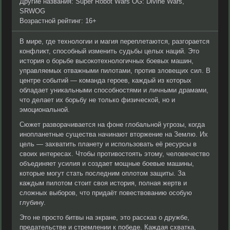
Другие названия: Super Robot Wars OG: Divine Wars,
SRWOG
Возрастной рейтинг: 16+
В мире, где технологии и магия переплетаются, разгорается
конфликт, способный изменить судьбы целых наций. Это
история о борьбе высокотехнологичных боевых машин,
управляемых отважными пилотами, против зловещих сил. В
центре событий — команда героев, каждый из которых
обладает уникальными способностями и личными драмами,
что делает их борьбу не только физической, но и
эмоциональной.
Сюжет разворачивается на фоне глобальной угрозы, когда
инопланетные существа начинают вторжение на Землю. Их
цель — захватить планету и использовать её ресурсы в
своих интересах. Чтобы противостоять этому, человечество
объединяет усилия и создает мощные боевые машины,
которые могут стать последним оплотом защиты. За
каждым пилотом стоит своя история, полная жертв и
сложных выборов, что придаёт повествованию особую
глубину.
Это не просто битвы на экране, это рассказ о дружбе,
предательстве и стремлении к победе. Каждая схватка,