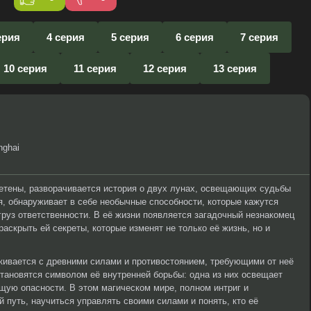
ерия
4 серия
5 серия
6 серия
7 серия
10 серия
11 серия
12 серия
13 серия
nghai
летены, разворачивается история о двух лунах, освещающих судьбы
я, обнаруживает в себе необычные способности, которые кажутся
груз ответственности. В её жизни появляется загадочный незнакомец
аскрыть ей секреты, которые изменят не только её жизнь, но и
кивается с древними силами и противостоянием, требующими от неё
тановятся символом её внутренней борьбы: одна из них освещает
ющую опасности. В этом магическом мире, полном интриг и
й путь, научиться управлять своими силами и понять, кто её