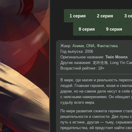
1 серия
2 серия
3 с
8 серия
9 серия
Жанр:
Аниме
,
ONA
,
Фантастика
Год выпуска: 2006
Оригинальное название:
Twin Moons
Другие названия: 龙吟沧海, Long Yin Ca
Возрастной рейтинг: 18+
В мире, где магия и реальность переп
людей. Главная героиня, юная и смела
даром, но на самом деле несут в себе 
с неясными намерениями. Он обещает р
судьбу всего мира.
По мере развития сюжета героиня стал
решительности и смелости. Две луны с
путь к истине, другая — тьму, скрыва
предательства, ей предстоит найти сво