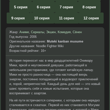
5 серия
6 серия
7 серия
8 серия
9 серия
10 серия
11 серия
12 серия
Жанр:
Аниме
,
Сериалы
,
Экшен
,
Комедия
,
Сёнен
Год выпуска: 2006
Оригинальное название:
Muteki kanban musume
Другие названия: Noodle Fighter Miki
Возрастной рейтинг: 16+
История переносит нас в мир двадцатилетней Онимару
Мики, яркой и неугомонной девушки, работающей в
небольшом ресторанчике, где готовят китайскую лапшу.
Мики не просто разносчица — она настоящий вихрь
энергии, постоянно попадающий в водоворот приключений
и, порой, неприятностей. Каждый день для неё — это новый
шанс проявить себя и новые испытания, которые она
воспринимает с азартом.
На её пути встречаются соперники, с которыми она нередко
сталкивается в схватках. Первой из них становится Мэгуми
Каннадзуки, работница пекарни напротив, с которой у Мики