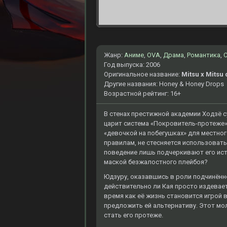
Жанр:
Аниме
,
OVA
,
Драма
,
Романтика
,
Год выпуска: 2006
Оригинальное название:
Mitsu x Mitsu
Другие названия: Honey & Honey Drops
Возрастной рейтинг: 16+
В стенах престижной академии Ходзё с
царит система «Покровитель-протеже»
«девочкой на побегушках» для местног
правилам, не стесняется использовать
поведение лишь подчеркивают его исти
маской безжалостного плейбоя?
Юдзуру, оказавшись в роли подчинённо
действительно ли Кая просто издеваетс
время как её жизнь становится игрой 
предложить ей альтернативу. Этот мо
стать его протеже.