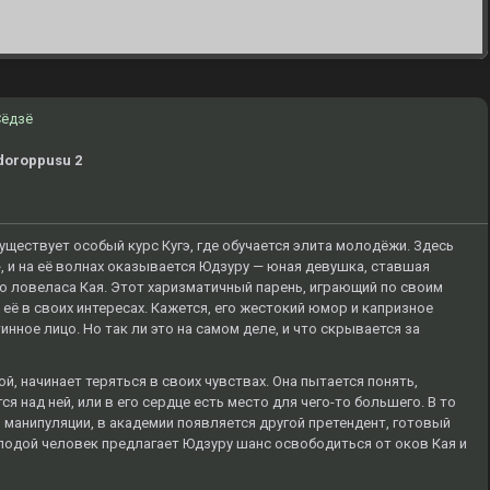
Сёдзё
 doroppusu 2
уществует особый курс Кугэ, где обучается элита молодёжи. Здесь
, и на её волнах оказывается Юдзуру — юная девушка, ставшая
о ловеласа Кая. Этот харизматичный парень, играющий по своим
 её в своих интересах. Кажется, его жестокий юмор и капризное
нное лицо. Но так ли это на самом деле, и что скрывается за
й, начинает теряться в своих чувствах. Она пытается понять,
я над ней, или в его сердце есть место для чего-то большего. В то
в манипуляции, в академии появляется другой претендент, готовый
лодой человек предлагает Юдзуру шанс освободиться от оков Кая и