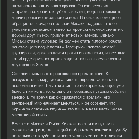
школьного плавательного кружка. Он изо всех сил
старается сохранить клуб от закрытия, ведь на горизонте
маячит решение школьного совета. В поисках помощи он
обращается к очаровательной Мисаки, надеясь, что её
участие в рекламном видео, которое согласился снять его
добрый друг Рьёко, привлечёт новых членов. Однако
Мисаки ставит условие: Кё должен стать пилотом робота,
работающего под флагом «Церебрум», повстанческой
группировки, сражающейся против инопланетян, известных
как «Гардс-орм», которые создали так называемые «зоны
деутера» на Земле.
Согласившись на это рискованное предложение, Кё
погружается в мир, где реальность переплетается с его
воспоминаниями. Ему кажется, что всё происходящее уже
было с ним когда-то, словно он переживает старые события
заново. В то время как он сражается с врагами, его
внутренний мир начинает меняться, и он осознаёт, что
борьба за спасение клуба — это лишь малая часть более
масштабной войны.
Вместе с Мисаки и Рьёко Кё оказывается втянутым в
сложные интриги, где каждый выбор может изменить судьбу
не только его клуба, но и всего человечества. Его личная