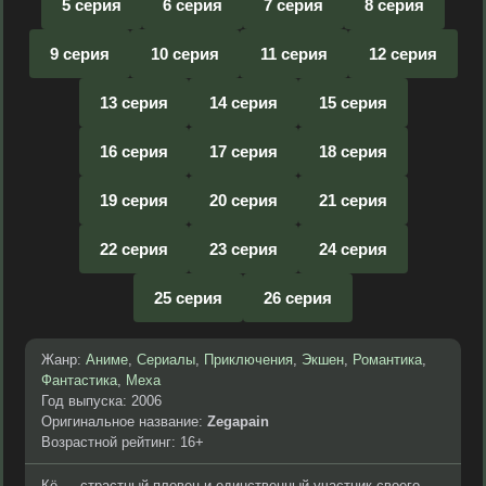
5 серия
6 серия
7 серия
8 серия
9 серия
10 серия
11 серия
12 серия
13 серия
14 серия
15 серия
16 серия
17 серия
18 серия
19 серия
20 серия
21 серия
22 серия
23 серия
24 серия
25 серия
26 серия
Жанр:
Аниме
,
Сериалы
,
Приключения
,
Экшен
,
Романтика
,
Фантастика
,
Меха
Год выпуска: 2006
Оригинальное название:
Zegapain
Возрастной рейтинг: 16+
Кё — страстный пловец и единственный участник своего