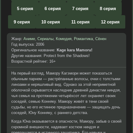
5 серия
6 серия
7 серия
8 серия
9 серия
10 серия
11 серия
12 серия
Жанр:
Аниме
,
Сериалы
,
Комедия
,
Романтика
,
Сёнен
Год выпуска: 2006
Оригинальное название:
Kage kara Mamoru!
Другие названия: Protect from the Shadows!
Возрастной рейтинг: 16+
На первый взгляд, Мамору Кагэмори может показаться
обычным парнем — растрёпанные волосы, очки с толстыми
линзами и неряшливый вид. Однако за этой неприметной
оболочкой скрывается наследник древней династии ниндзя,
чья семья на протяжении четырёхсот лет охраняет своих
соседей, семью Конняку. Мамору живёт в тени своей
судьбы, но его истинное предназначение — защищать дочь
соседей, Юну Конняку, с раннего детства.
Когда Юна оказывается в опасности, Мамору, забыв о своей
скромной внешности, надевает костюм ниндзя и
превращается в истинного защитника. Его навыки и