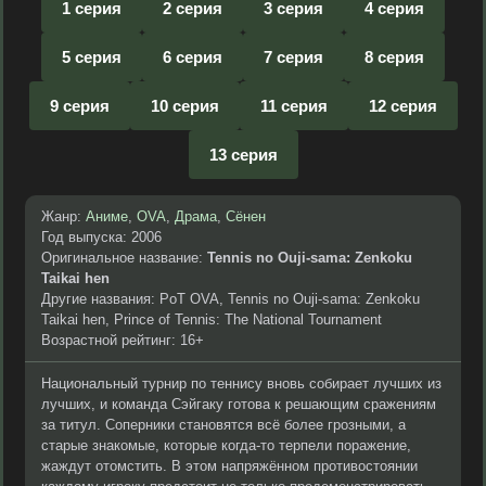
1 серия
2 серия
3 серия
4 серия
5 серия
6 серия
7 серия
8 серия
9 серия
10 серия
11 серия
12 серия
13 серия
Жанр:
Аниме
,
OVA
,
Драма
,
Сёнен
Год выпуска: 2006
Оригинальное название:
Tennis no Ouji-sama: Zenkoku
Taikai hen
Другие названия: PoT OVA, Tennis no Ouji-sama: Zenkoku
Taikai hen, Prince of Tennis: The National Tournament
Возрастной рейтинг: 16+
Национальный турнир по теннису вновь собирает лучших из
лучших, и команда Сэйгаку готова к решающим сражениям
за титул. Соперники становятся всё более грозными, а
старые знакомые, которые когда-то терпели поражение,
жаждут отомстить. В этом напряжённом противостоянии