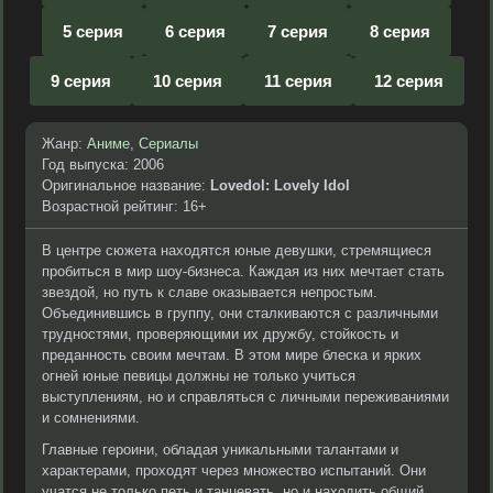
5 серия
6 серия
7 серия
8 серия
9 серия
10 серия
11 серия
12 серия
Жанр:
Аниме
,
Сериалы
Год выпуска: 2006
Оригинальное название:
Lovedol: Lovely Idol
Возрастной рейтинг: 16+
В центре сюжета находятся юные девушки, стремящиеся
пробиться в мир шоу-бизнеса. Каждая из них мечтает стать
звездой, но путь к славе оказывается непростым.
Объединившись в группу, они сталкиваются с различными
трудностями, проверяющими их дружбу, стойкость и
преданность своим мечтам. В этом мире блеска и ярких
огней юные певицы должны не только учиться
выступлениям, но и справляться с личными переживаниями
и сомнениями.
Главные героини, обладая уникальными талантами и
характерами, проходят через множество испытаний. Они
учатся не только петь и танцевать, но и находить общий