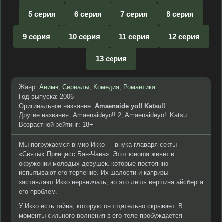
5 серия
6 серия
7 серия
8 серия
9 серия
10 серия
11 серия
12 серия
13 серия
Жанр:
Аниме
,
Сериалы
,
Комедия
,
Романтика
Год выпуска: 2006
Оригинальное название:
Amaenaide yo!! Katsu!!
Другие названия: Amaenaideyo!! 2, Amaenaideyo!! Katsu
Возрастной рейтинг: 18+
Мы погружаемся в мир Икко — внука главаря секты
«Святых Принцесс Бан-Чана». Этот юноша живёт в
окружении молодых девушек, которые постоянно
испытывают его терпение. Их шалости и капризы
заставляют Икко нервничать, но это лишь вершина айсберга
его проблем.
У Икко есть тайна, которую он тщательно скрывает. В
моменты сильного волнения в его теле пробуждается