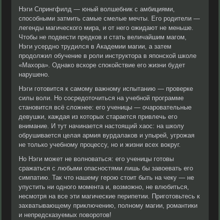
Нэги Спрингфилд — юный волшебник с амбициями,
способными затмить самые смелые мечты. Его родители —
легенды магического мира, и от него ожидают не меньше.
Чтобы не подвести предков и стать величайшим магом,
Нэги усердно трудился в Академии магии, а затем
продолжил обучение в роли инструктора в японской школе
«Махора». Однако вскоре спокойствие его жизни будет
нарушено.
Нэги готовится к самому важному испытанию — проверке
силы воли. Но сосредоточиться на учебной программе
становится всё сложнее: его ученицы — очаровательные
девушки, каждая из которых старается привлечь его
внимание. И тут начинается настоящий хаос: на школу
обрушивается целая армия вурдалаков и упырей, угрожая
не только учебному процессу, но и жизни всех вокруг.
Но Нэги может не волноваться: его ученицы готовы
сражаться с любыми опасностями лишь бы завоевать его
симпатию. Так что нашему герою стоит быть на чеку — не
упустить ни одного момента и, возможно, не влюбиться,
несмотря на все эти магические перипетии. Приготовьтесь к
захватывающему приключению, полному магии, романтики
и непредсказуемых поворотов!