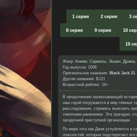
1 серия
2 серия
3 с
8 серия
9 серия
10 се
15 с
Жанр:
Аниме
,
Сериалы
,
Экшен
,
Драма
Год выпуска: 2006
Оригинальное название:
Black Jack 21
Другие названия: BJ21
Возрастной рейтинг: 16+
В продолжении захватывающей истории
наш герой погружается в мир тёмных та
расследование, стремясь выяснить при
тяжёлыми ранениями. Эта трагедия, ст
загадочной преступной организации.
По мере того как Джек углубляется в с
опасностей, которые подстерегают его 