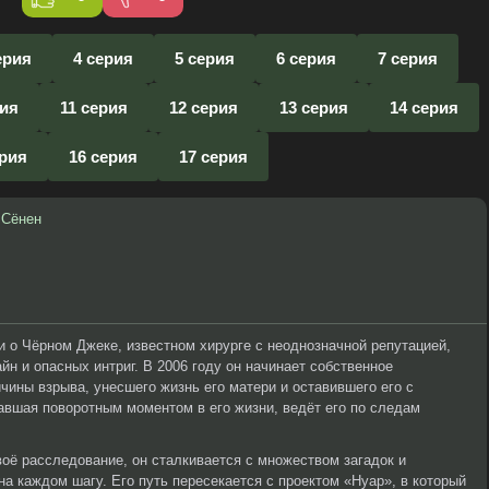
ерия
4 серия
5 серия
6 серия
7 серия
рия
11 серия
12 серия
13 серия
14 серия
ерия
16 серия
17 серия
,
Сёнен
 о Чёрном Джеке, известном хирурге с неоднозначной репутацией,
йн и опасных интриг. В 2006 году он начинает собственное
чины взрыва, унесшего жизнь его матери и оставившего его с
авшая поворотным моментом в его жизни, ведёт его по следам
воё расследование, он сталкивается с множеством загадок и
на каждом шагу. Его путь пересекается с проектом «Нуар», в который