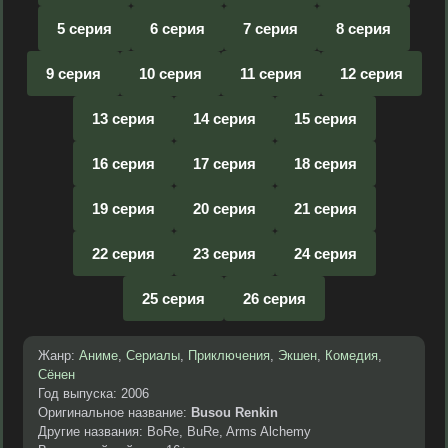
5 серия
6 серия
7 серия
8 серия
9 серия
10 серия
11 серия
12 серия
13 серия
14 серия
15 серия
16 серия
17 серия
18 серия
19 серия
20 серия
21 серия
22 серия
23 серия
24 серия
25 серия
26 серия
Жанр:
Аниме
,
Сериалы
,
Приключения
,
Экшен
,
Комедия
,
Сёнен
Год выпуска: 2006
Оригинальное название:
Busou Renkin
Другие названия: BoRe, BuRe, Arms Alchemy