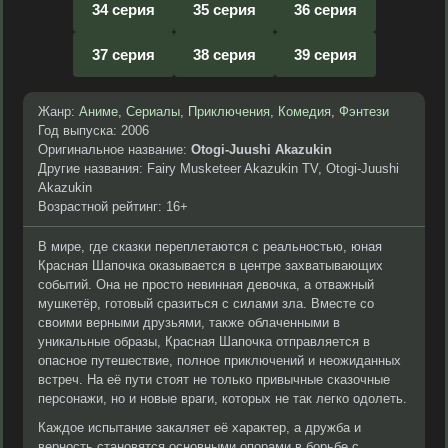
34 серия
35 серия
36 серия
37 серия
38 серия
39 серия
Жанр:
Аниме
,
Сериалы
,
Приключения
,
Комедия
,
Фэнтези
Год выпуска: 2006
Оригинальное название:
Otogi-Juushi Akazukin
Другие названия: Fairy Musketeer Akazukin TV, Otogi-Juushi
Akazukin
Возрастной рейтинг: 16+
В мире, где сказки переплетаются с реальностью, юная
Красная Шапочка оказывается в центре захватывающих
событий. Она не просто невинная девочка, а отважный
мушкетёр, готовый сразиться с силами зла. Вместе со
своими верными друзьями, также облаченными в
уникальные образы, Красная Шапочка отправляется в
опасное путешествие, полное приключений и неожиданных
встреч. На её пути стоят не только привычные сказочные
персонажи, но и новые враги, которых не так легко одолеть.
Каждое испытание закаляет её характер, а дружба и
верность становятся основными опорами в борьбе с