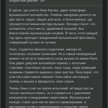
Возрастной рейтинг: 16+
В школе, где учится Хино Кахоко, царит атмосфера
музыкального волшебства. Учебное заведение делится на
две части: серую, общую для всех, и белоснежную, где
обучаются истинные мастера музыки. Легенда гласит, что
основатель этого места, одержимый музыкой, был
благословлён музыкальным эльфом. В честь этого каждый
год здесь проходит грандиозный музыкальный фестиваль,
собирающий лучших из лучших.
Хино, студентка обычного отделения, никогда не
отличалась особыми талантами. Но в самый неожиданный
момент на её пути появляется эльф музыки по имени Лили.
Она дарит девушке волшебную скрипку с золотыми
струнами, способную звучать лишь тогда, когда играющий
искренне стремится выразить свои чувства. Лили верит, что
участие в фестивале поможет Хино найти настоящую
любовь к музыке и преодолеть свои страхи.
Теперь Хино стоит на пороге испытаний: ей предстоит не
только научиться играть, но и справиться с давлением
конкурентов и ожиданиями сверстников. Музыкальный
конкурс станет для неё не просто соревнованием, а
настоящим путём к самопознанию и открытию своего