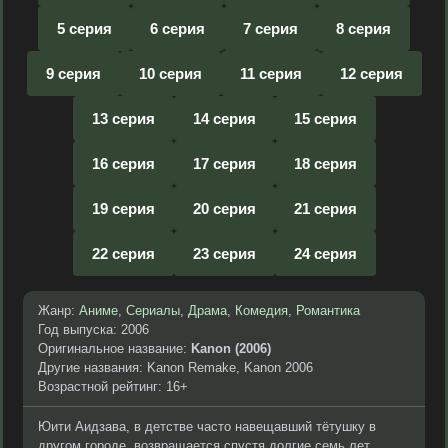
5 серия
6 серия
7 серия
8 серия
9 серия
10 серия
11 серия
12 серия
13 серия
14 серия
15 серия
16 серия
17 серия
18 серия
19 серия
20 серия
21 серия
22 серия
23 серия
24 серия
Жанр:
Аниме
,
Сериалы
,
Драма
,
Комедия
,
Романтика
Год выпуска: 2006
Оригинальное название:
Kanon (2006)
Другие названия: Kanon Remake, Kanon 2006
Возрастной рейтинг: 16+
Юити Аидзава, в детстве часто навещавший тётушку в
другом городе, возвращается спустя долгие семь лет.