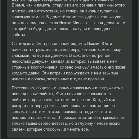
Время, как и память, стерли из его сознания причины этого
длительного отсутствия, но теперь он вновь ступает на
знакомую землю. В доме тётушки его ждёт не только уют,
но и двоюродная сестра Наюки Минасэ — юная девушка, с
которой он будет делить школьные дни и повседневные
заботы.
С каждым днём, проведённым рядом с Наюки, Юити
начинает погружаться в атмосферу, которая кажется ему
знакомой, но всё же далекой. В школе он встречает
несколько девушек, каждая из которых вызывает в нём
странные воспоминания, словно они были частью его жизни
когда-то давно. Эти встречи пробуждают в нём забытые
чувства и образы, затерянные в тумане времени.
Постепенно, общаясь с новыми знакомыми и погружаясь в
повседневные заботы, Юити начинает вспоминать о
событиях, произошедших семь лет назад. Каждый миг
раскрывает перед ним завесу прошлого, заставляя его
задуматься о том, что же произошло тогда и как это
повлияло на его жизнь. В поисках ответов он открывает не
только тайны своего детства, но и глубину человеческих
связей, которые способны изменить всё.