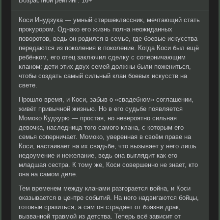
Возрастной рейтинг: 16+
Коси Инудзука — умный старшеклассник, мечтающий стать
прокурором. Однако его жизнь полна неожиданных
поворотов, ведь он родился в семье, где боевые искусства
передаются из поколения в поколение. Когда Коси был ещё
ребёнком, его отец заключил сделку с соперничающим
кланом: дети этих двух семей должны были пожениться,
чтобы создать самый сильный клан боевых искусств на
свете.
Прошло время, и Коси, забыв о «свадебном» соглашении,
живёт привычной жизнью. Но в его судьбе появляется
Момоко Кудзурю — простая, но невероятно сильная
девочка, наследница того самого клана, с которым его
семья соперничает. Момоко, уверенная в своём праве на
Коси, настаивает на их свадьбе, что вызывает у него лишь
недоумение и нежелание, ведь она выглядит как его
младшая сестра. К тому же, Коси совершенно не знает, кто
она на самом деле.
Тем временем между кланами разгорается война, и Коси
оказывается в центре событий. На него надвигаются бойцы,
готовые сразиться, а сам он страдает от боязни драк,
вызванной травмой из детства. Теперь всё зависит от