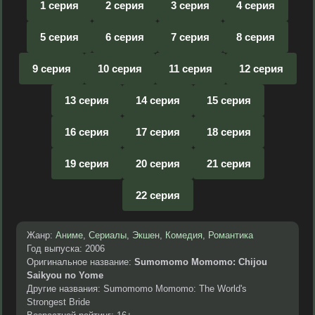
1 серия
2 серия
3 серия
4 серия
5 серия
6 серия
7 серия
8 серия
9 серия
10 серия
11 серия
12 серия
13 серия
14 серия
15 серия
16 серия
17 серия
18 серия
19 серия
20 серия
21 серия
22 серия
Жанр:
Аниме
,
Сериалы
,
Экшен
,
Комедия
,
Романтика
Год выпуска: 2006
Оригинальное название:
Sumomomo Momomo: Chijou
Saikyou no Yome
Другие названия: Sumomomo Momomo: The World's
Strongest Bride