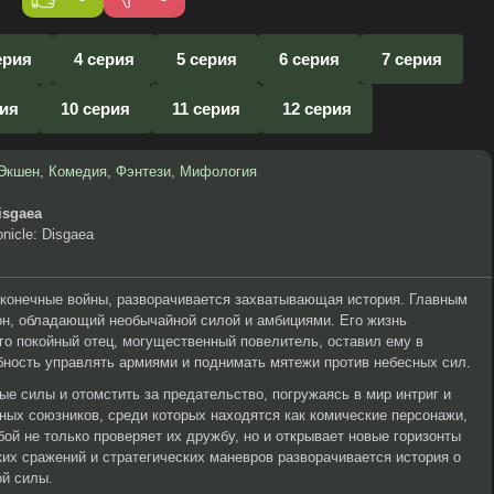
ерия
4 серия
5 серия
6 серия
7 серия
рия
10 серия
11 серия
12 серия
Экшен
,
Комедия
,
Фэнтези
,
Мифология
isgaea
nicle: Disgaea
сконечные войны, разворачивается захватывающая история. Главным
он, обладающий необычайной силой и амбициями. Его жизнь
его покойный отец, могущественный повелитель, оставил ему в
ность управлять армиями и поднимать мятежи против небесных сил.
ые силы и отомстить за предательство, погружаясь в мир интриг и
рных союзников, среди которых находятся как комические персонажи,
ой не только проверяет их дружбу, но и открывает новые горизонты
ких сражений и стратегических маневров разворачивается история о
ой силы.