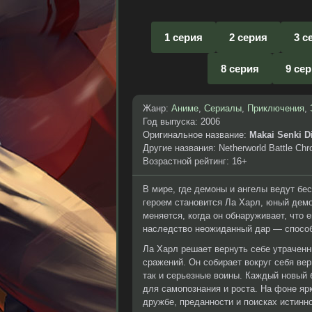
1 серия
2 серия
3 с
8 серия
9 се
Жанр:
Аниме
,
Сериалы
,
Приключения
,
Год выпуска: 2006
Оригинальное название:
Makai Senki D
Другие названия: Netherworld Battle Chro
Возрастной рейтинг: 16+
В мире, где демоны и ангелы ведут бе
героем становится Ла Харл, юный дем
меняется, когда он обнаруживает, что 
наследство неожиданный дар — способ
Ла Харл решает вернуть себе утраченн
сражений. Он собирает вокруг себя ве
так и серьезные воины. Каждый новый б
для самопознания и роста. На фоне яр
дружбе, преданности и поисках истинн