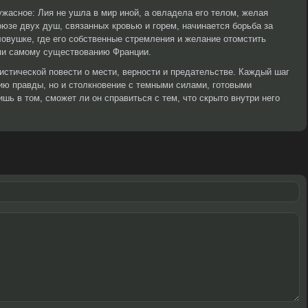
ужасное: Лия не ушла в мир иной, а овладела его телом, желая
оюзе двух душ, связанных кровью и горем, начинается борьба за
ловушке, где его собственные стремления и желание отомстить
ми самому существованию Франции.
мистической повести о мести, верности и предательстве. Каждый шаг
тию правды, но и столкновение с темными силами, готовыми
ишь в том, сможет ли он справиться с тем, что скрыто внутри него