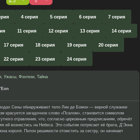
ерия
4 серия
5 серия
6 серия
7 серия
рия
11 серия
12 серия
13 серия
14 серия
17 серия
18 серия
19 серия
20 серия
22 серия
23 серия
24 серия
я
,
Ужасы
,
Фэнтези
,
Тайна
D'Eon
 водах Сены обнаруживают тело Лии де Бомон — верной служанки
ром красуется загадочное слово «Псалом», становится символом
тутного отравления, что, согласно церковным предписаниям, обречёт
яя ей вознестись на Небеса. Это событие потрясает её брата, Д’Эона
она короля. Полон решимости отомстить за сестру, он начинает