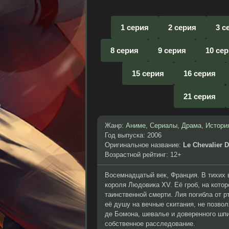
1 серия
2 серия
3 с
8 серия
9 серия
10 се
15 серия
16 серия
21 серия
Жанр:
Аниме
,
Сериалы
,
Драма
,
Истори
Год выпуска: 2006
Оригинальное название:
Le Chevalier 
Возрастной рейтинг: 12+
Восемнадцатый век, Франция. В тихих
короля Людовика XV. Её гроб, на кото
таинственной смерти. Лия погибла от р
её душу на вечные скитания, не позвол
де Бомона, шевалье и доверенного шпи
собственное расследование.