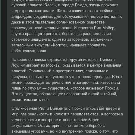
суровой планете. Здесь, в городе Ромдо, жизнь проходит
под строгим контролем. Жители зависят от авторейвов —
андроидов, созданных для обслуживания человечества. Но
даже в этом тщательно организованном обществе
происходят необъяснимые вещи. Инспектор Рил Мэйер,
внучка правящего регента, берется за расследование
странного инцидента: один из авторейвов, зараженный
загадочным вирусом «Когито», начинает проявлять
собственную волю.
На фоне её поиска скрывается другая история. Винсент
Лоу, иммигрант из Москвы, оказывается в центре внимания
властей. Обвиненный в преступлениях, связанных с
вирусом, он пытается ускользнуть от преследования. В его
жизни происходит встреча с нечто загадочным, известным
лишь по слухам — существом, которое называют Прокси.
Это существо, обладающее невероятной силой и тайной,
может изменить всё.
Столкновение Рил и Винсента с Прокси открывает двери в
мир, где реальность и иллюзия переплетаются, а вопросы о
человечности и контроле становятся все более
актуальными. Эта история — не только о борьбе с
внешними угрозами, но и о внутреннем поиске, о том, что