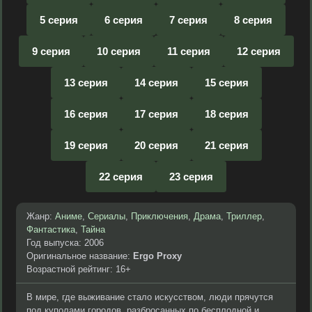
5 серия
6 серия
7 серия
8 серия
9 серия
10 серия
11 серия
12 серия
13 серия
14 серия
15 серия
16 серия
17 серия
18 серия
19 серия
20 серия
21 серия
22 серия
23 серия
Жанр:
Аниме
,
Сериалы
,
Приключения
,
Драма
,
Триллер
,
Фантастика
,
Тайна
Год выпуска: 2006
Оригинальное название:
Ergo Proxy
Возрастной рейтинг: 16+
В мире, где выживание стало искусством, люди прячутся
под куполами городов, разбросанных по бесплодной и