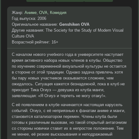
Жанр:
Аниме
,
OVA
,
Комедия
Год выпуска: 2006
Оригинальное название:
Genshiken OVA
Другие названия: The Society for the Study of Modern Visual
Culture OVA
Возрастной рейтинг: 16+
С началом нового учебного года в университете наступает
время активного набора новых членов в клубы. Общество
по изучению современной визуальной культуры не остается
в стороне от этой традиции. Однако задача привлечь хотя
бы пару новых участников оказывается сложнее, чем
ожидалось. Ситуация кажется безнадежной, пока в клуб не
приходит Тика Огиуэ — девушка из клуба манги,
заявляющая: «Я Огиуэ и терпеть не могу отаку!».
С её появлением в клубе начинается настоящая карусель
событий. Огиуэ, с её неприязнью к фанатам аниме и манги,
становится катализатором перемен. Члены клуба были
готовы к различным вызовам, но такой открытый антагонизм
со стороны новички ставит их в непростое положение. Тем
не менее, её резкие высказывания и неподражаемый