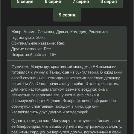
5 серия
6 серия
7 серия
8 серия
9 серия
Жанр:
Аниме
,
Сериалы
,
Драма
,
Комедия
,
Романтика
Год выпуска: 2006
Оригинальное название:
Rec
Другие названия: Rec
Возрастной рейтинг: 16+
Фумихико Мацумару, креативный менеджер PR-компании,
готовился к ужину с Танаку-сан из бухгалтерии. В ожидании
своей спутницы он неожиданно встретил весёлую девушку
по имени Ака Онда, начинающую сэйю. Эта встреча стала
для него настоящим глотком свежего воздуха: она с
лёгкостью развлекала его, унося в мир смеха и
непринуждённого общения. Вскоре их вечерний разговор
обернулся спонтанным походом в кино, где они
наслаждались друг другом и атмосферой.
Однако, покидая зал, Мацумару столкнулся с Танаку-сан и
её бойфрендом, что вызвало у него волну разочарования. С
разбитым сердцем он вернулся домой, погружённый в свои