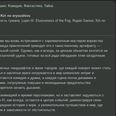
шен
,
Комедия
,
Фантастика
,
Тайна
 Kiri no eryuushivu
ть тумана, Lupin III: Elusiveness of the Fog, Rupan Sansei: Kiri no
е мы вновь встречаемся с харизматичным мастером воровства
 жажда приключений приводит его к таинственному артефакту —
ной силой. Однако, как и всегда, за ценным объектом охотится не
искателей удачи, готовых на всё ради обладания этим загадочным
исных ландшафтов и ярких городов, где каждый поворот может стать
я и заклятые враги погружаются в мир шпионских интриг и
таются комедия и драма, а каждая сцена полна динамики и
ами, хитроумные ловушки и неожиданные предательства
зрителя затаить дыхание.
 анимацией и яркими персонажами, но и заставляет задуматься о
III, как всегда, остается в центре событий, демонстрируя свою
ередная история о воре, а увлекательное путешествие в мир, где
м в зависимости от обстоятельств.