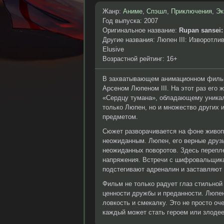
Жанр:
Аниме
,
Спэшл
,
Приключения
,
Эк
Год выпуска: 2007
Оригинальное название:
Rupan sansei:
Другие названия: Люпен III: Изворотливос
Elusive
Возрастной рейтинг: 16+
В захватывающем анимационном фильм
Арсеном Люпеном III. На этот раз его
«Сердцу тумана», обладающему уникаль
только Люпен, но и множество других 
предметом.
Сюжет разворачивается на фоне живоп
неожиданным. Люпен, его верные друзь
неожиданных поворотов. Здесь перепле
напряжения. Встречи с шифровальщик
подстегивают адреналин и заставляют 
Фильм не только радует глаз стильной
ценности дружбы и преданности. Люпен 
ловкость и смекалку. Это не просто оч
каждый может стать героем или злодее