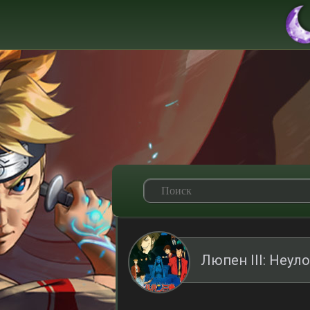
Люпен III: Неул