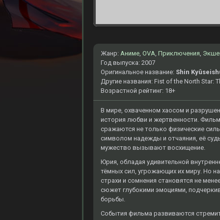
Жанр:
Аниме
,
OVA
,
Приключения
,
Экше
Год выпуска: 2007
Оригинальное название:
Shin Kyûseish
Другие названия: Fist of the North Star: 
Возрастной рейтинг: 18+
В мире, охваченном хаосом и разрушен
история любви и жертвенности. Фильм
сражаются не только физические силы,
символом надежды и отчаяния, её судь
мужество вызывают восхищение.
Юрия, обладая удивительной внутренне
тёмных сил, угрожающих их миру. Но н
страхи и сомнения становятся не мен
сюжет глубокими эмоциями, подчеркив
борьбы.
События фильма развиваются стремит