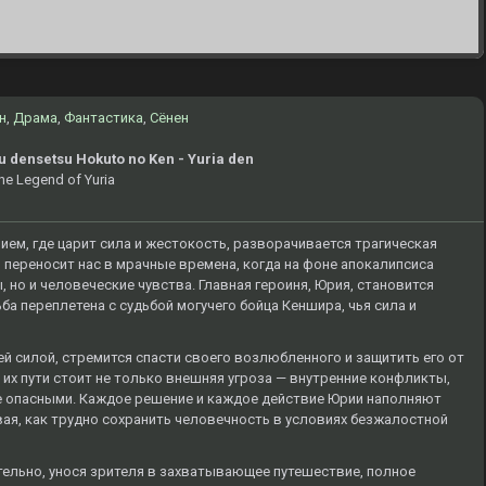
н
,
Драма
,
Фантастика
,
Сёнен
u densetsu Hokuto no Ken - Yuria den
The Legend of Yuria
ием, где царит сила и жестокость, разворачивается трагическая
 переносит нас в мрачные времена, когда на фоне апокалипсиса
 но и человеческие чувства. Главная героиня, Юрия, становится
ба переплетена с судьбой могучего бойца Кеншира, чья сила и
й силой, стремится спасти своего возлюбленного и защитить его от
а их пути стоит не только внешняя угроза — внутренние конфликты,
ее опасными. Каждое решение и каждое действие Юрии наполняют
ая, как трудно сохранить человечность в условиях безжалостной
ельно, унося зрителя в захватывающее путешествие, полное